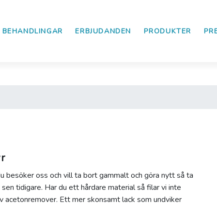
BEHANDLINGAR
ERBJUDANDEN
PRODUKTER
PR
r
u besöker oss och vill ta bort gammalt och göra nytt så ta
 tidigare. Har du ett hårdare material så filar vi inte
 av acetonremover. Ett mer skonsamt lack som undviker