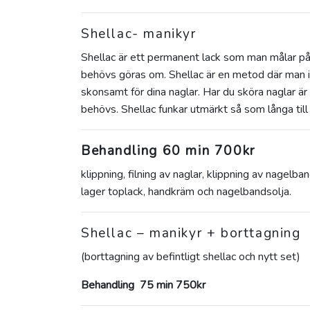
Shellac- manikyr
Shellac är ett permanent lack som man målar på d
behövs göras om. Shellac är en metod där man in
skonsamt för dina naglar. Har du sköra naglar är 
behövs. Shellac funkar utmärkt så som långa till 
Behandling 60 min 700kr
klippning, filning av naglar, klippning av nagelband
lager toplack, handkräm och nagelbandsolja.
Shellac – manikyr + borttagning
(borttagning av befintligt shellac och nytt set)
Behandling 75 min 750kr