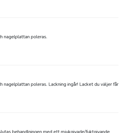
h nagelplattan poleras.
 nagelplattan poleras. Lackning ingår! Lacket du väljer får
d
avslutas behandlningen med ett mjukgivade/fuktgivande